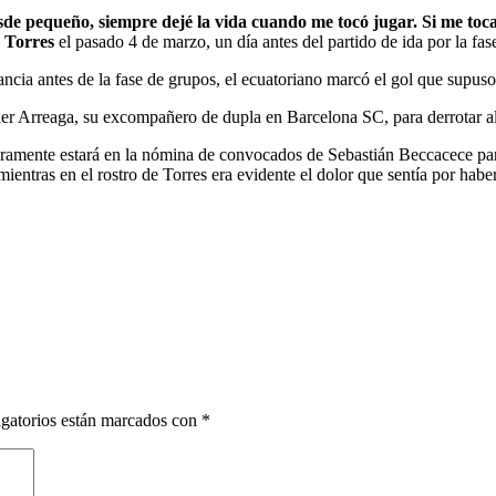
e pequeño, siempre dejé la vida cuando me tocó jugar. Si me toca h
x Torres
el pasado 4 de marzo, un día antes del partido de ida por la fas
tancia antes de la fase de grupos, el ecuatoriano marcó el gol que supus
vier Arreaga, su excompañero de dupla en Barcelona SC, para derrotar 
guramente estará en la nómina de convocados de Sebastián Beccacece par
mientras en el rostro de Torres era evidente el dolor que sentía por hab
gatorios están marcados con
*