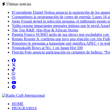
Últimas noticias
El presidente Daniel Noboa anuncia la suspención de los apagon
Compartimos la programación de cortes de energía: Lunes 16 al
Jorge Fossati dejará la selección peruana: el millonario monto 
Yailin expone impactantes mensajes íntimos que le envió Anue
The Top R&B, Hip-Hop & African Stories
Pamela Franco SUBIÓ tarifa de sus shows tras escándalos con
Renato Rossini Jr. confirma que tuvo una relación con Ale Full
Reportero le pregunta a transeúnte qué significa APEC y lo tro
Nogizaka46 Bows at No. 1 on Japan Hot 100
Florcita Polo anuncia participación en certamen de belleza: “P
HOME
PROGRAMAS