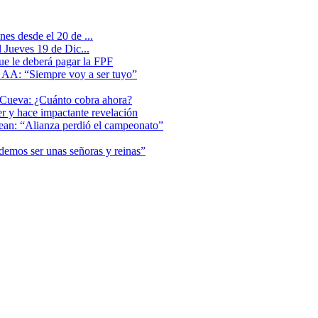
es desde el 20 de ...
 Jueves 19 de Dic...
que le deberá pagar la FPF
l AA: “Siempre voy a ser tuyo”
 Cueva: ¿Cuánto cobra ahora?
er y hace impactante revelación
lean: “Alianza perdió el campeonato”
odemos ser unas señoras y reinas”