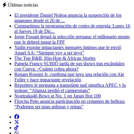
Últimas noticias
El presidente Daniel Noboa anuncia la suspención de los
apagones desde el 20 de ...
Compartimos la programación de cortes de energía: Lunes 16
al Jueves 19 de Dic...
Jorge Fossati dejará la selección peruana: el millonario monto
que le deberá pagar la FPF
Yailin expone impactantes mensajes íntimos que le envió
Anuel AA: “Siempre voy a ser tuyo”
The Top R&B, Hip-Hop & African Stories
Pamela Franco SUBIÓ tarifa de sus shows tras escándalos
con Cueva: ¿Cuánto cobra ahora?
Renato Rossini Jr. confirma que tuvo una relación con Ale
Fuller y hace impactante revelación
Reportero le pregunta a transeúnte qué significa APEC y lo
trolean: “Alianza perdió el campeonato”
Nogizaka46 Bows at No. 1 on Japan Hot 100
Florcita Polo anuncia participación en certamen de belleza:
“Podemos ser unas señoras y reinas”