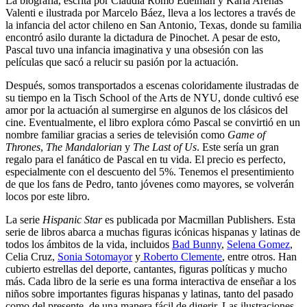
La biografía, escrita por Claudia Romo Edelman y Karla Arenas
Valenti e ilustrada por Marcelo Báez, lleva a los lectores a través de
la infancia del actor chileno en San Antonio, Texas, donde su familia
encontró asilo durante la dictadura de Pinochet. A pesar de esto,
Pascal tuvo una infancia imaginativa y una obsesión con las
películas que sacó a relucir su pasión por la actuación.
Después, somos transportados a escenas coloridamente ilustradas de
su tiempo en la Tisch School of the Arts de NYU, donde cultivó ese
amor por la actuación al sumergirse en algunos de los clásicos del
cine. Eventualmente, el libro explora cómo Pascal se convirtió en un
nombre familiar gracias a series de televisión como
Game of
Thrones
,
The Mandalorian
y
The Last of Us
. Este sería un gran
regalo para el fanático de Pascal en tu vida. El precio es perfecto,
especialmente con el descuento del 5%. Tenemos el presentimiento
de que los fans de Pedro, tanto jóvenes como mayores, se volverán
locos por este libro.
La serie
Hispanic Star
es publicada por Macmillan Publishers. Esta
serie de libros abarca a muchas figuras icónicas hispanas y latinas de
todos los ámbitos de la vida, incluidos
Bad Bunny
,
Selena Gomez
,
Celia Cruz,
Sonia Sotomayor
y
Roberto Clemente
, entre otros. Han
cubierto estrellas del deporte, cantantes, figuras políticas y mucho
más. Cada libro de la serie es una forma interactiva de enseñar a los
niños sobre importantes figuras hispanas y latinas, tanto del pasado
como del presente, de una manera fácil de digerir. Las ilustraciones