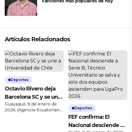
canciones más populares de hoy
Artículos Relacionados
Deportes
Octavio Rivero deja
Barcelona SC y se une
Guayaquil, 9 de enero de
a Universidad de Chile
Deportes
2026 (Agencia Ecuatoriana
de Noticias). El delantero
FEF confirma: El
uruguayo Octavio Rivero
Nacional desciende a
abandonará Barcelona